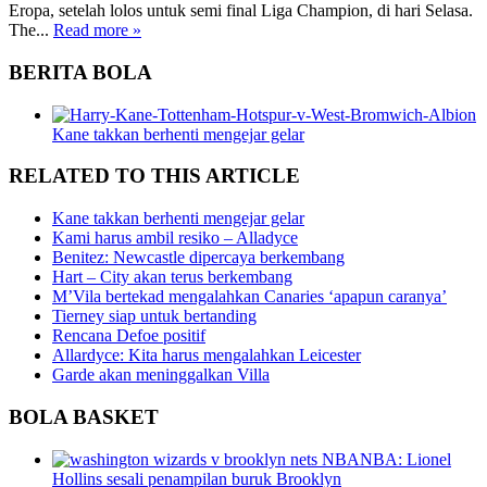
Eropa, setelah lolos untuk semi final Liga Champion, di hari Selasa.
The...
Read more »
BERITA BOLA
Kane takkan berhenti mengejar gelar
RELATED TO THIS ARTICLE
Kane takkan berhenti mengejar gelar
Kami harus ambil resiko – Alladyce
Benitez: Newcastle dipercaya berkembang
Hart – City akan terus berkembang
M’Vila bertekad mengalahkan Canaries ‘apapun caranya’
Tierney siap untuk bertanding
Rencana Defoe positif
Allardyce: Kita harus mengalahkan Leicester
Garde akan meninggalkan Villa
BOLA BASKET
NBA: Lionel
Hollins sesali penampilan buruk Brooklyn