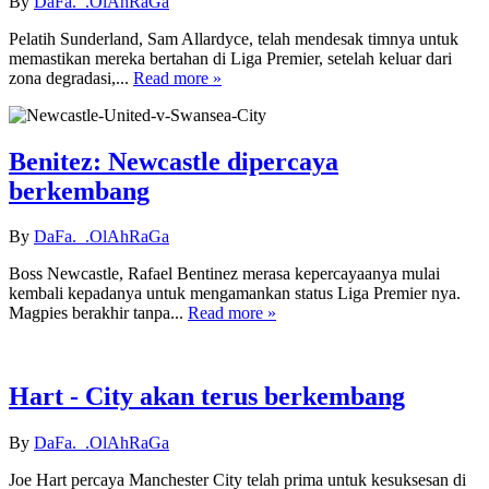
By
DaFa._.OlAhRaGa
Pelatih Sunderland, Sam Allardyce, telah mendesak timnya untuk
memastikan mereka bertahan di Liga Premier, setelah keluar dari
zona degradasi,...
Read more »
Benitez: Newcastle dipercaya
berkembang
By
DaFa._.OlAhRaGa
Boss Newcastle, Rafael Bentinez merasa kepercayaanya mulai
kembali kepadanya untuk mengamankan status Liga Premier nya.
Magpies berakhir tanpa...
Read more »
Hart - City akan terus berkembang
By
DaFa._.OlAhRaGa
Joe Hart percaya Manchester City telah prima untuk kesuksesan di