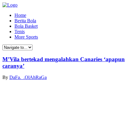
Home
Berita Bola
Bola Basket
Tenis
More Sports
M’Vila bertekad mengalahkan Canaries ‘apapun
caranya’
By
DaFa._.OlAhRaGa