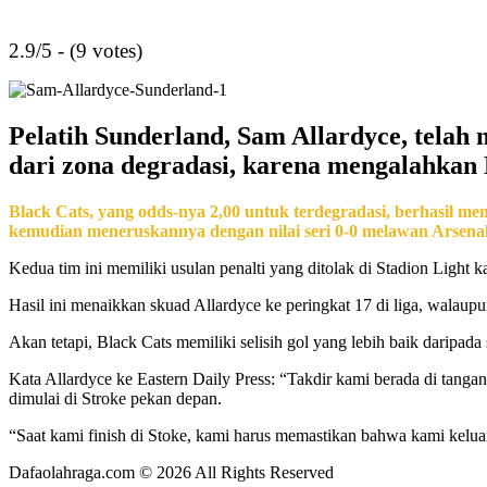
2.9/5 - (9 votes)
Pelatih Sunderland, Sam Allardyce, telah
dari zona degradasi, karena mengalahkan 
Black Cats, yang odds-nya 2,00 untuk terdegradasi, berhasil 
kemudian meneruskannya dengan nilai seri 0-0 melawan Arsenal,
Kedua tim ini memiliki usulan penalti yang ditolak di Stadion Ligh
Hasil ini menaikkan skuad Allardyce ke peringkat 17 di liga, walaup
Akan tetapi, Black Cats memiliki selisih gol yang lebih baik daripad
Kata Allardyce ke Eastern Daily Press: “Takdir kami berada di tang
dimulai di Stroke pekan depan.
“Saat kami finish di Stoke, kami harus memastikan bahwa kami keluar
Dafaolahraga.com © 2026 All Rights Reserved