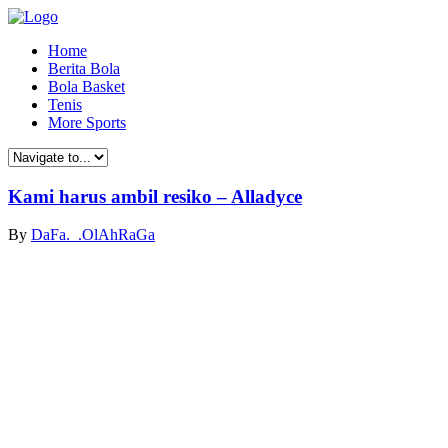
Home
Berita Bola
Bola Basket
Tenis
More Sports
Kami harus ambil resiko – Alladyce
By
DaFa._.OlAhRaGa