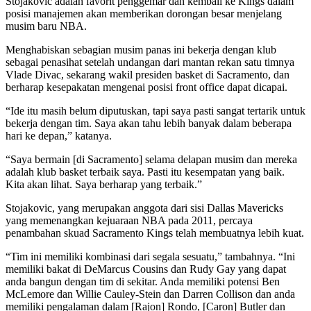
Stojakovic adalah favorit penggemar dan kembali ke Kings dalam
posisi manajemen akan memberikan dorongan besar menjelang
musim baru NBA.
Menghabiskan sebagian musim panas ini bekerja dengan klub
sebagai penasihat setelah undangan dari mantan rekan satu timnya
Vlade Divac, sekarang wakil presiden basket di Sacramento, dan
berharap kesepakatan mengenai posisi front office dapat dicapai.
“Ide itu masih belum diputuskan, tapi saya pasti sangat tertarik untuk
bekerja dengan tim. Saya akan tahu lebih banyak dalam beberapa
hari ke depan,” katanya.
“Saya bermain [di Sacramento] selama delapan musim dan mereka
adalah klub basket terbaik saya. Pasti itu kesempatan yang baik.
Kita akan lihat. Saya berharap yang terbaik.”
Stojakovic, yang merupakan anggota dari sisi Dallas Mavericks
yang memenangkan kejuaraan NBA pada 2011, percaya
penambahan skuad Sacramento Kings telah membuatnya lebih kuat.
“Tim ini memiliki kombinasi dari segala sesuatu,” tambahnya. “Ini
memiliki bakat di DeMarcus Cousins dan Rudy Gay yang dapat
anda bangun dengan tim di sekitar. Anda memiliki potensi Ben
McLemore dan Willie Cauley-Stein dan Darren Collison dan anda
memiliki pengalaman dalam [Rajon] Rondo, [Caron] Butler dan