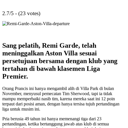
2.7/5 - (23 votes)
Sang pelatih, Remi Garde, telah
meninggalkan Aston Villa sesuai
persetujuan bersama dengan klub yang
tertahan di bawah klasemen Liga
Premier.
Orang Prancis ini hanya mengambil alih di Villa Park di bulan
November, menyusul pemecatan Tim Sherwood, tapi ia tidak
mampu memperbaiki nasib tim, karena mereka saat ini 12 poin
terpaut dari posisi aman, dengan hanya tersisa tujuh pertandingan
liga untuk musim ini.
Pria berusia 49 tahun ini hanya memenangi tiga dari 23
pertandingan, ketika bertanggung jawab atas klub di semua