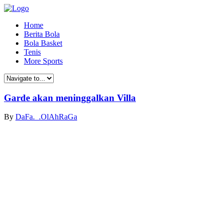
Home
Berita Bola
Bola Basket
Tenis
More Sports
Garde akan meninggalkan Villa
By
DaFa._.OlAhRaGa