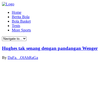
Home
Berita Bola
Bola Basket
Tenis
More Sports
Hughes tak senang dengan pandangan Wenger
By
DaFa._.OlAhRaGa