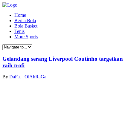
Home
Berita Bola
Bola Basket
Tenis
More Sports
Gelandang serang Liverpool Coutinho targetkan
raih trofi
By
DaFa._.OlAhRaGa