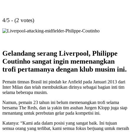
4/5 - (2 votes)
Gelandang serang Liverpool, Philippe
Coutinho sangat ingin memenangkan
trofi pertamanya dengan klub musim ini.
Pemain timnas Brasil ini pindah ke Anfield pada Januari 2013 dari
Inter Milan dan telah membuktikan dirinya sebagai bagian inti tim
selama beberapa musim.
Namun, pemain 23 tahun ini belum memenangkan trofi selama
bersama The Reds, dan ia yakin tim asuhan Jurgen Klopp juga siap
menantang untuk perebutan gelar pada kompetisi ini.
Katanya: “Kami ada dalam posisi yang sangat baik. Ini tujuan
semua orang yang terlibat, kami semua fokus berjuang untuk meraih