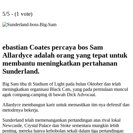
5/5 - (1 vote)
ebastian Coates percaya bos Sam
Allardyce adalah orang yang tepat untuk
membantu meningkatkan pertahanan
Sunderland.
Big Sam tiba di Stadium of Light pada bulan Oktober dan telah
meningkatkan organisasi Black Cats, yang pada permulaan muncul
agak compang-camping di bawah Dick Advocaat.
Allardyce membangun karir untuk memastikan tim nya defensif dan
metodenya bekerja.
Sunderland telah memenangankan pertandingan atas rival lokal
Newcastle, Crystal Palace dan Stoke sementara mungkin lebih
penting, mereka hanya kebobolan sekali dalam tiga pertandingan