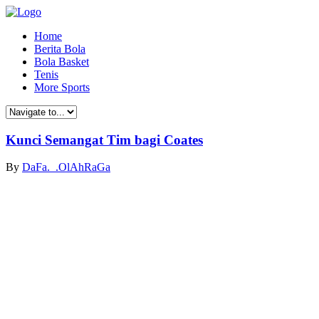
Home
Berita Bola
Bola Basket
Tenis
More Sports
Kunci Semangat Tim bagi Coates
By
DaFa._.OlAhRaGa