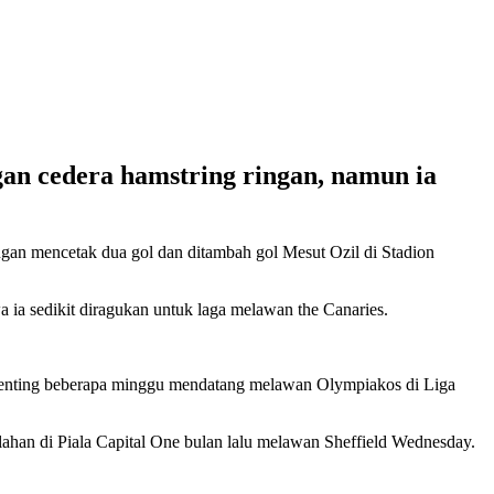
an cedera hamstring ringan, namun ia
gan mencetak dua gol dan ditambah gol Mesut Ozil di Stadion
ia sedikit diragukan untuk laga melawan the Canaries.
 penting beberapa minggu mendatang melawan Olympiakos di Liga
ahan di Piala Capital One bulan lalu melawan Sheffield Wednesday.