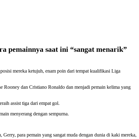
ra pemainnya saat ini “sangat menarik”
sisi mereka ketujuh, enam poin dari tempat kualifikasi Liga
ne Rooney dan Cristiano Ronaldo dan menjadi pemain kelima yang
h assist tiga dari empat gol.
emain menyerang dengan sempurna.
u, Gerry, para pemain yang sangat muda dengan dunia di kaki mereka,