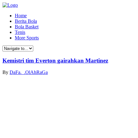
Home
Berita Bola
Bola Basket
Tenis
More Sports
Kemistri tim Everton gairahkan Martinez
By
DaFa._.OlAhRaGa