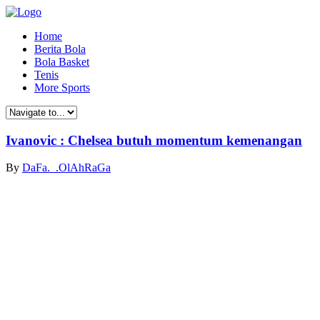
Home
Berita Bola
Bola Basket
Tenis
More Sports
Ivanovic : Chelsea butuh momentum kemenangan
By
DaFa._.OlAhRaGa