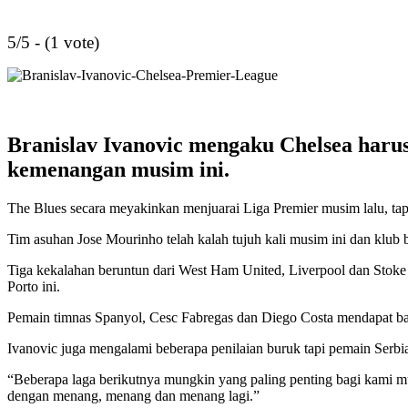
5/5 - (1 vote)
Branislav Ivanovic mengaku Chelsea harus
kemenangan musim ini.
The Blues secara meyakinkan menjuarai Liga Premier musim lalu, ta
Tim asuhan Jose Mourinho telah kalah tujuh kali musim ini dan klub be
Tiga kekalahan beruntun dari West Ham United, Liverpool dan Stoke 
Porto ini.
Pemain timnas Spanyol, Cesc Fabregas dan Diego Costa mendapat ban
Ivanovic juga mengalami beberapa penilaian buruk tapi pemain Serbi
“Beberapa laga berikutnya mungkin yang paling penting bagi kami mus
dengan menang, menang dan menang lagi.”