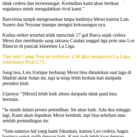
tidak cedera dan bersemangat. Kemudian kami akan berikan
segalanya untuk mengalahkan rival kami.”
Barcelona tampil mengesankan tanpa hadirnya Messi karena Luis
Suarez dan Neymar mampu mengisi kekosongan nya.
Kedua striker tersebut telah mencetak 17 gol Barca sejak cedera
Messi dan membantu sang raksasa Catalan unggul tiga poin atas Los
Blancos di puncak klasemen La Liga.
Tim asal Camp Nou ini terbayar 1,50 jika menjuarai La Liga,
sementara Real 2,75.
Sang bos, Luis Enrique berharap Messi bisa dimainkan saat laga di
Madrid akhir bulan ini, tapi ia tetap lebih berhati-hati daripada
presiden klub.
Ujarnya: “[Messi] lebih baik absen daripada tidak pasti bisa
bermain.
“Ia masih dalam proses pemulihan. Ini akan baik. Ada dua minggu
lagi. Kami akan dapatkan Messi kembali, tapi bisa sebelum atau
setelah pertandingan itu.
“Satu-satunya hal yang kami fokuskan, karena Leo cedera, bagus
baginya untuk pulih dengan baik. Kami jauh lebih kuat dengan