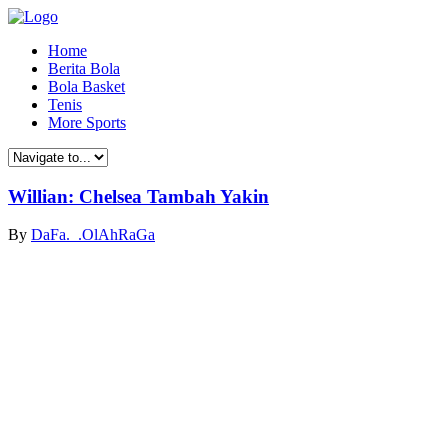
Home
Berita Bola
Bola Basket
Tenis
More Sports
Willian: Chelsea Tambah Yakin
By
DaFa._.OlAhRaGa