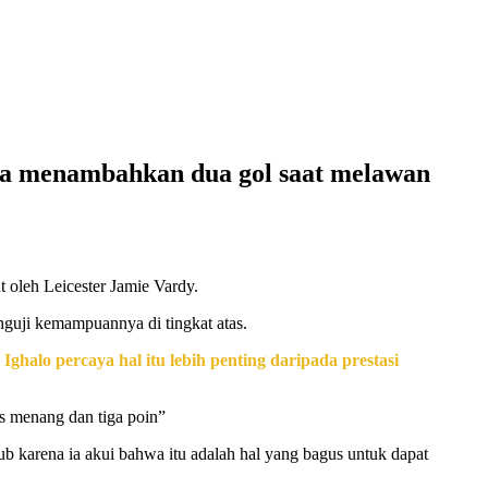
 ia menambahkan dua gol saat melawan
t oleh Leicester Jamie Vardy.
nguji kemampuannya di tingkat atas.
Ighalo percaya hal itu lebih penting daripada prestasi
as menang dan tiga poin”
ub karena ia akui bahwa itu adalah hal yang bagus untuk dapat