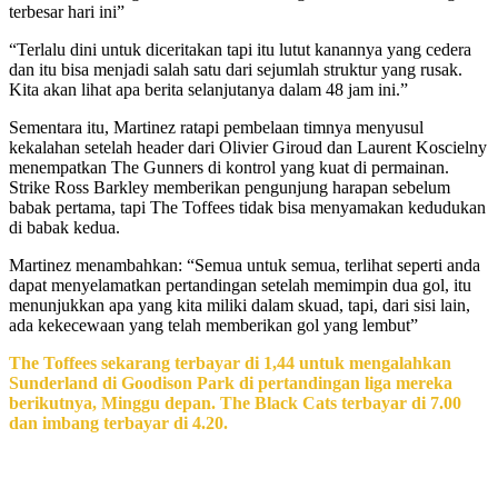
terbesar hari ini”
“Terlalu dini untuk diceritakan tapi itu lutut kanannya yang cedera
dan itu bisa menjadi salah satu dari sejumlah struktur yang rusak.
Kita akan lihat apa berita selanjutanya dalam 48 jam ini.”
Sementara itu, Martinez ratapi pembelaan timnya menyusul
kekalahan setelah header dari Olivier Giroud dan Laurent Koscielny
menempatkan The Gunners di kontrol yang kuat di permainan.
Strike Ross Barkley memberikan pengunjung harapan sebelum
babak pertama, tapi The Toffees tidak bisa menyamakan kedudukan
di babak kedua.
Martinez menambahkan: “Semua untuk semua, terlihat seperti anda
dapat menyelamatkan pertandingan setelah memimpin dua gol, itu
menunjukkan apa yang kita miliki dalam skuad, tapi, dari sisi lain,
ada kekecewaan yang telah memberikan gol yang lembut”
The Toffees sekarang terbayar di 1,44 untuk mengalahkan
Sunderland di Goodison Park di pertandingan liga mereka
berikutnya, Minggu depan. The Black Cats terbayar di 7.00
dan imbang terbayar di 4.20.