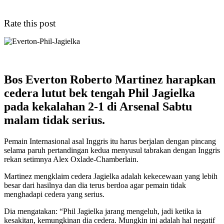
Rate this post
Bos Everton Roberto Martinez harapkan
cedera lutut bek tengah Phil Jagielka
pada kekalahan 2-1 di Arsenal Sabtu
malam tidak serius.
Pemain Internasional asal Inggris itu harus berjalan dengan pincang
selama paruh pertandingan kedua menyusul tabrakan dengan Inggris
rekan setimnya Alex Oxlade-Chamberlain.
Martinez mengklaim cedera Jagielka adalah kekecewaan yang lebih
besar dari hasilnya dan dia terus berdoa agar pemain tidak
menghadapi cedera yang serius.
Dia mengatakan: “Phil Jagielka jarang mengeluh, jadi ketika ia
kesakitan, kemungkinan dia cedera. Mungkin ini adalah hal negatif