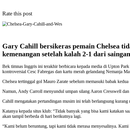
Rate this post
Gary Cahill bersikeras pemain Chelsea tid
kemenangan setelah kalah 2-1 dari sainga
Bek timnas Inggris ini terakhir berbicara kepada media di Upton Park
kontroversial Cesc Fabregas dan kartu merah gelandang Nemanja Mat
Chelsea tertinggal gol Mauro Zarate sebelum memasuki babak kedua 
Namun, Andy Carroll menyundul umpan silang Aaron Cresswell dan m
Cahill mengatakan pertandingan musim ini telah berlangsung kurang m
Katanya kepada situs klub: “Tidak banyak yang bisa kami katakan saa
akan tampil berbeda di hari berikutnya lagi.
“Kami belum beruntung, tapi kami tidak merasa menyesalinya. Kami ha