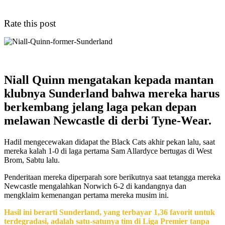
Rate this post
Niall Quinn mengatakan kepada mantan
klubnya Sunderland bahwa mereka harus
berkembang jelang laga pekan depan
melawan Newcastle di derbi Tyne-Wear.
Hadil mengecewakan didapat the Black Cats akhir pekan lalu, saat
mereka kalah 1-0 di laga pertama Sam Allardyce bertugas di West
Brom, Sabtu lalu.
Penderitaan mereka diperparah sore berikutnya saat tetangga mereka
Newcastle mengalahkan Norwich 6-2 di kandangnya dan
mengklaim kemenangan pertama mereka musim ini.
Hasil ini berarti Sunderland, yang terbayar 1,36 favorit untuk
terdegradasi, adalah satu-satunya tim di Liga Premier tanpa