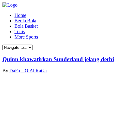
Home
Berita Bola
Bola Basket
Tenis
More Sports
Quinn khawatirkan Sunderland jelang derbi
By
DaFa._.OlAhRaGa