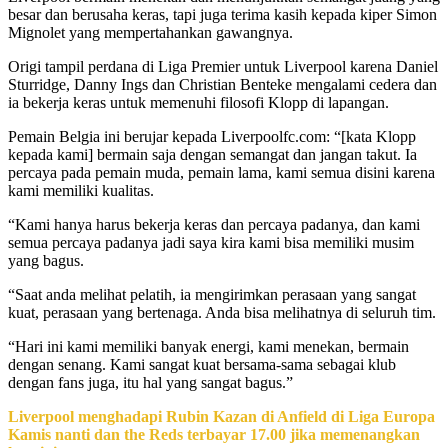
besar dan berusaha keras, tapi juga terima kasih kepada kiper Simon
Mignolet yang mempertahankan gawangnya.
Origi tampil perdana di Liga Premier untuk Liverpool karena Daniel
Sturridge, Danny Ings dan Christian Benteke mengalami cedera dan
ia bekerja keras untuk memenuhi filosofi Klopp di lapangan.
Pemain Belgia ini berujar kepada Liverpoolfc.com: “[kata Klopp
kepada kami] bermain saja dengan semangat dan jangan takut. Ia
percaya pada pemain muda, pemain lama, kami semua disini karena
kami memiliki kualitas.
“Kami hanya harus bekerja keras dan percaya padanya, dan kami
semua percaya padanya jadi saya kira kami bisa memiliki musim
yang bagus.
“Saat anda melihat pelatih, ia mengirimkan perasaan yang sangat
kuat, perasaan yang bertenaga. Anda bisa melihatnya di seluruh tim.
“Hari ini kami memiliki banyak energi, kami menekan, bermain
dengan senang. Kami sangat kuat bersama-sama sebagai klub
dengan fans juga, itu hal yang sangat bagus.”
Liverpool menghadapi Rubin Kazan di Anfield di Liga Europa
Kamis nanti dan the Reds terbayar 17.00 jika memenangkan