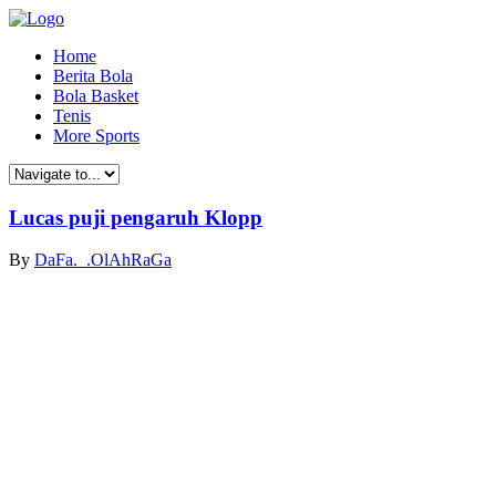
Home
Berita Bola
Bola Basket
Tenis
More Sports
Lucas puji pengaruh Klopp
By
DaFa._.OlAhRaGa