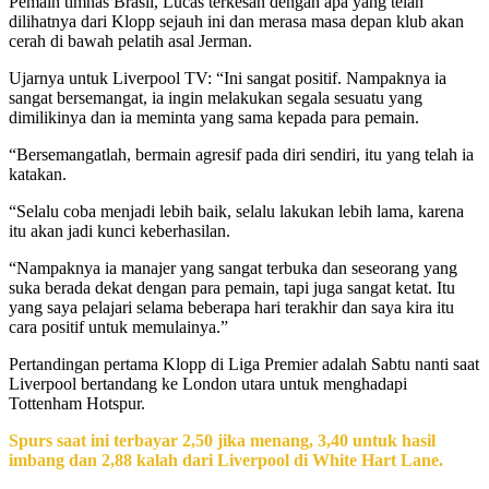
Pemain timnas Brasil, Lucas terkesan dengan apa yang telah
dilihatnya dari Klopp sejauh ini dan merasa masa depan klub akan
cerah di bawah pelatih asal Jerman.
Ujarnya untuk Liverpool TV: “Ini sangat positif. Nampaknya ia
sangat bersemangat, ia ingin melakukan segala sesuatu yang
dimilikinya dan ia meminta yang sama kepada para pemain.
“Bersemangatlah, bermain agresif pada diri sendiri, itu yang telah ia
katakan.
“Selalu coba menjadi lebih baik, selalu lakukan lebih lama, karena
itu akan jadi kunci keberhasilan.
“Nampaknya ia manajer yang sangat terbuka dan seseorang yang
suka berada dekat dengan para pemain, tapi juga sangat ketat. Itu
yang saya pelajari selama beberapa hari terakhir dan saya kira itu
cara positif untuk memulainya.”
Pertandingan pertama Klopp di Liga Premier adalah Sabtu nanti saat
Liverpool bertandang ke London utara untuk menghadapi
Tottenham Hotspur.
Spurs saat ini terbayar 2,50 jika menang, 3,40 untuk hasil
imbang dan 2,88 kalah dari Liverpool di White Hart Lane.