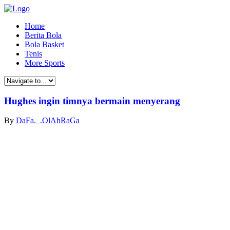
Home
Berita Bola
Bola Basket
Tenis
More Sports
Hughes ingin timnya bermain menyerang
By
DaFa._.OlAhRaGa