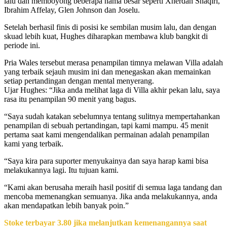
lalu dan memboyong beberapa nama besar seperti Xherdan Shaqiri,
Ibrahim Affelay, Glen Johnson dan Joselu.
Setelah berhasil finis di posisi ke sembilan musim lalu, dan dengan
skuad lebih kuat, Hughes diharapkan membawa klub bangkit di
periode ini.
Pria Wales tersebut merasa penampilan timnya melawan Villa adalah
yang terbaik sejauh musim ini dan menegaskan akan memainkan
setiap pertandingan dengan mental menyerang.
Ujar Hughes: “Jika anda melihat laga di Villa akhir pekan lalu, saya
rasa itu penampilan 90 menit yang bagus.
“Saya sudah katakan sebelumnya tentang sulitnya mempertahankan
penampilan di sebuah pertandingan, tapi kami mampu. 45 menit
pertama saat kami mengendalikan permainan adalah penampilan
kami yang terbaik.
“Saya kira para suporter menyukainya dan saya harap kami bisa
melakukannya lagi. Itu tujuan kami.
“Kami akan berusaha meraih hasil positif di semua laga tandang dan
mencoba memenangkan semuanya. Jika anda melakukannya, anda
akan mendapatkan lebih banyak poin.”
Stoke terbayar 3.80 jika melanjutkan kemenangannya saat