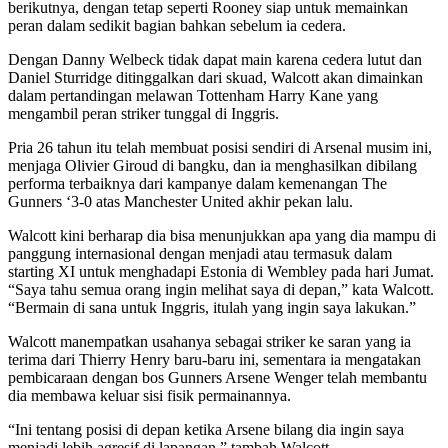
berikutnya, dengan tetap seperti Rooney siap untuk memainkan
peran dalam sedikit bagian bahkan sebelum ia cedera.
Dengan Danny Welbeck tidak dapat main karena cedera lutut dan
Daniel Sturridge ditinggalkan dari skuad, Walcott akan dimainkan
dalam pertandingan melawan Tottenham Harry Kane yang
mengambil peran striker tunggal di Inggris.
Pria 26 tahun itu telah membuat posisi sendiri di Arsenal musim ini,
menjaga Olivier Giroud di bangku, dan ia menghasilkan dibilang
performa terbaiknya dari kampanye dalam kemenangan The
Gunners ‘3-0 atas Manchester United akhir pekan lalu.
Walcott kini berharap dia bisa menunjukkan apa yang dia mampu di
panggung internasional dengan menjadi atau termasuk dalam
starting XI untuk menghadapi Estonia di Wembley pada hari Jumat.
“Saya tahu semua orang ingin melihat saya di depan,” kata Walcott.
“Bermain di sana untuk Inggris, itulah yang ingin saya lakukan.”
Walcott manempatkan usahanya sebagai striker ke saran yang ia
terima dari Thierry Henry baru-baru ini, sementara ia mengatakan
pembicaraan dengan bos Gunners Arsene Wenger telah membantu
dia membawa keluar sisi fisik permainannya.
“Ini tentang posisi di depan ketika Arsene bilang dia ingin saya
menjadi lebih agresif di lapangan,” tambah Walcott.