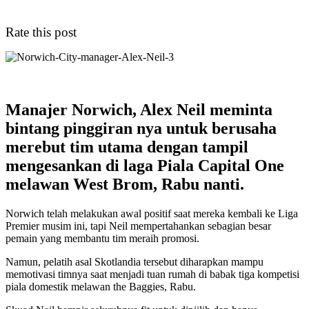
Rate this post
Manajer Norwich, Alex Neil meminta
bintang pinggiran nya untuk berusaha
merebut tim utama dengan tampil
mengesankan di laga Piala Capital One
melawan West Brom, Rabu nanti.
Norwich telah melakukan awal positif saat mereka kembali ke Liga
Premier musim ini, tapi Neil mempertahankan sebagian besar
pemain yang membantu tim meraih promosi.
Namun, pelatih asal Skotlandia tersebut diharapkan mampu
memotivasi timnya saat menjadi tuan rumah di babak tiga kompetisi
piala domestik melawan the Baggies, Rabu.