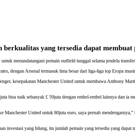
erkualitas yang tersedia dapat membuat pe
 untuk menandatangani pemain outfield tunggal selama jendela transfe
ates, dengan Arsenal termasuk lima besar dari liga-liga top Eropa mus
 Wenger, kesepakatan Manchester United untuk membawa Anthony Mart
ta bisa naik sebanyak £ 59juta dengan embel-embel lainnya dan ia meng
e Manchester United untuk 80juta euro, saya pernah mendengarnya,” k
ginan investasi yang hilang, itu jumlah pemain yang tersedia yang dapat