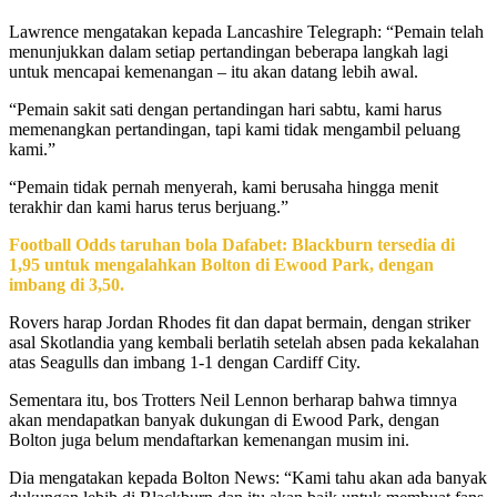
Lawrence mengatakan kepada Lancashire Telegraph: “Pemain telah
menunjukkan dalam setiap pertandingan beberapa langkah lagi
untuk mencapai kemenangan – itu akan datang lebih awal.
“Pemain sakit sati dengan pertandingan hari sabtu, kami harus
memenangkan pertandingan, tapi kami tidak mengambil peluang
kami.”
“Pemain tidak pernah menyerah, kami berusaha hingga menit
terakhir dan kami harus terus berjuang.”
Football Odds taruhan bola Dafabet: Blackburn tersedia di
1,95 untuk mengalahkan Bolton di Ewood Park, dengan
imbang di 3,50.
Rovers harap Jordan Rhodes fit dan dapat bermain, dengan striker
asal Skotlandia yang kembali berlatih setelah absen pada kekalahan
atas Seagulls dan imbang 1-1 dengan Cardiff City.
Sementara itu, bos Trotters Neil Lennon berharap bahwa timnya
akan mendapatkan banyak dukungan di Ewood Park, dengan
Bolton juga belum mendaftarkan kemenangan musim ini.
Dia mengatakan kepada Bolton News: “Kami tahu akan ada banyak