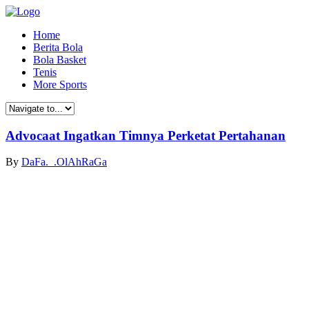
Home
Berita Bola
Bola Basket
Tenis
More Sports
Advocaat Ingatkan Timnya Perketat Pertahanan
By
DaFa._.OlAhRaGa