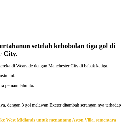
tahanan setelah kebobolan tiga gol di
 City.
ereka di Wearside dengan Manchester City di babak ketiga.
usim ini.
ra pemain tahu itu.
annya, dengan 3 gol melawan Exeter ditambah serangan nya terhadap
g ke West Midlands untuk menantang Aston Villa, sementara