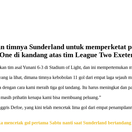
n timnya Sunderland untuk memperketat per
 One di kandang atas tim League Two Exeter
an tim asal Yunani 6-3 di Stadium of Light, dan ini mempertemukan m
ng ia lihat, dimana timnya kebobolan 11 gol dari empat laga sejauh m
 dengan cara kami meraih tiga gol tandang. Itu harus meningkat dan pa
 masih prihatin kenapa kami bisa membuang peluang.”
r Inggris Defoe, yang kini telah mencetak lima gol dari empat penampil
jika mencetak gol pertama Sabtu nanti saat Sunderland bertandan