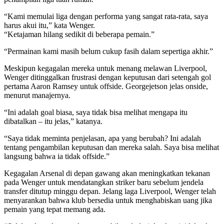
“Kami memulai liga dengan performa yang sangat rata-rata, saya
harus akui itu,” kata Wenger.
“Ketajaman hilang sedikit di beberapa pemain.”
“Permainan kami masih belum cukup fasih dalam sepertiga akhir.”
Meskipun kegagalan mereka untuk menang melawan Liverpool,
Wenger ditinggalkan frustrasi dengan keputusan dari setengah gol
pertama Aaron Ramsey untuk offside. Georgejetson jelas onside,
menurut manajernya.
“Ini adalah goal biasa, saya tidak bisa melihat mengapa itu
dibatalkan – itu jelas,” katanya.
“Saya tidak meminta penjelasan, apa yang berubah? Ini adalah
tentang pengambilan keputusan dan mereka salah. Saya bisa melihat
langsung bahwa ia tidak offside.”
Kegagalan Arsenal di depan gawang akan meningkatkan tekanan
pada Wenger untuk mendatangkan striker baru sebelum jendela
transfer ditutup minggu depan. Jelang laga Liverpool, Wenger telah
menyarankan bahwa klub bersedia untuk menghabiskan uang jika
pemain yang tepat memang ada.