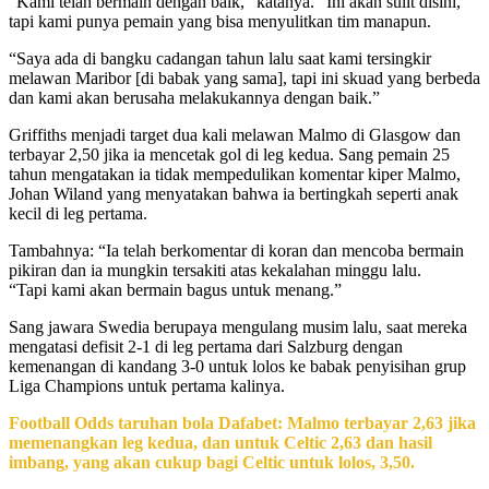
“Kami telah bermain dengan baik,” katanya. “Ini akan sulit disini,
tapi kami punya pemain yang bisa menyulitkan tim manapun.
“Saya ada di bangku cadangan tahun lalu saat kami tersingkir
melawan Maribor [di babak yang sama], tapi ini skuad yang berbeda
dan kami akan berusaha melakukannya dengan baik.”
Griffiths menjadi target dua kali melawan Malmo di Glasgow dan
terbayar 2,50 jika ia mencetak gol di leg kedua. Sang pemain 25
tahun mengatakan ia tidak mempedulikan komentar kiper Malmo,
Johan Wiland yang menyatakan bahwa ia bertingkah seperti anak
kecil di leg pertama.
Tambahnya: “Ia telah berkomentar di koran dan mencoba bermain
pikiran dan ia mungkin tersakiti atas kekalahan minggu lalu.
“Tapi kami akan bermain bagus untuk menang.”
Sang jawara Swedia berupaya mengulang musim lalu, saat mereka
mengatasi defisit 2-1 di leg pertama dari Salzburg dengan
kemenangan di kandang 3-0 untuk lolos ke babak penyisihan grup
Liga Champions untuk pertama kalinya.
Football Odds taruhan bola Dafabet: Malmo terbayar 2,63 jika
memenangkan leg kedua, dan untuk Celtic 2,63 dan hasil
imbang, yang akan cukup bagi Celtic untuk lolos, 3,50.