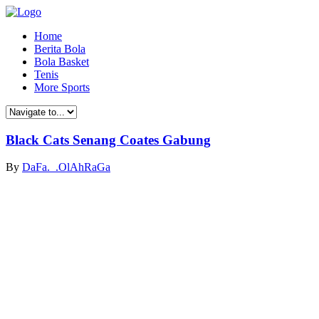
Home
Berita Bola
Bola Basket
Tenis
More Sports
Black Cats Senang Coates Gabung
By
DaFa._.OlAhRaGa