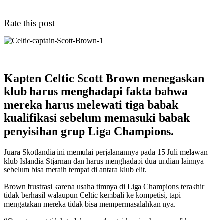
Rate this post
Kapten Celtic Scott Brown menegaskan
klub harus menghadapi fakta bahwa
mereka harus melewati tiga babak
kualifikasi sebelum memasuki babak
penyisihan grup Liga Champions.
Juara Skotlandia ini memulai perjalanannya pada 15 Juli melawan
klub Islandia Stjarnan dan harus menghadapi dua undian lainnya
sebelum bisa meraih tempat di antara klub elit.
Brown frustrasi karena usaha timnya di Liga Champions terakhir
tidak berhasil walaupun Celtic kembali ke kompetisi, tapi
mengatakan mereka tidak bisa mempermasalahkan nya.