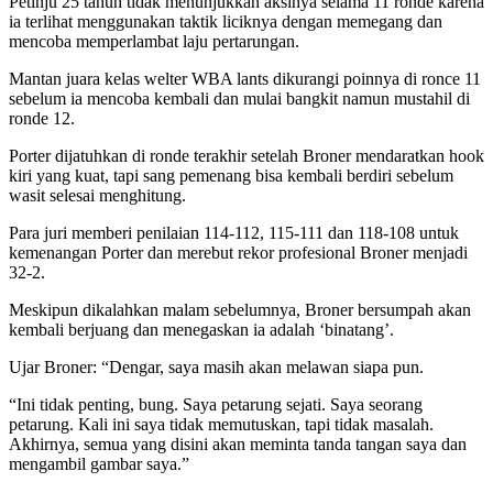
Petinju 25 tahun tidak menunjukkan aksinya selama 11 ronde karena
ia terlihat menggunakan taktik liciknya dengan memegang dan
mencoba memperlambat laju pertarungan.
Mantan juara kelas welter WBA lants dikurangi poinnya di ronce 11
sebelum ia mencoba kembali dan mulai bangkit namun mustahil di
ronde 12.
Porter dijatuhkan di ronde terakhir setelah Broner mendaratkan hook
kiri yang kuat, tapi sang pemenang bisa kembali berdiri sebelum
wasit selesai menghitung.
Para juri memberi penilaian 114-112, 115-111 dan 118-108 untuk
kemenangan Porter dan merebut rekor profesional Broner menjadi
32-2.
Meskipun dikalahkan malam sebelumnya, Broner bersumpah akan
kembali berjuang dan menegaskan ia adalah ‘binatang’.
Ujar Broner: “Dengar, saya masih akan melawan siapa pun.
“Ini tidak penting, bung. Saya petarung sejati. Saya seorang
petarung. Kali ini saya tidak memutuskan, tapi tidak masalah.
Akhirnya, semua yang disini akan meminta tanda tangan saya dan
mengambil gambar saya.”