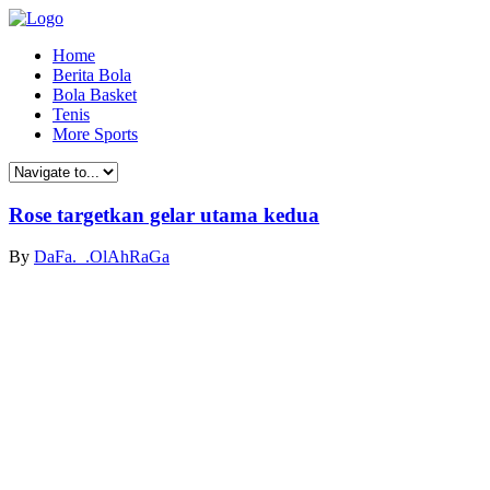
Home
Berita Bola
Bola Basket
Tenis
More Sports
Rose targetkan gelar utama kedua
By
DaFa._.OlAhRaGa