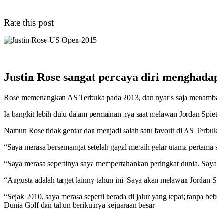
Rate this post
Justin Rose sangat percaya diri menghada
Rose memenangkan AS Terbuka pada 2013, dan nyaris saja menambah ge
Ia bangkit lebih dulu dalam permainan nya saat melawan Jordan Spieth
Namun Rose tidak gentar dan menjadi salah satu favorit di AS Terbuk
“Saya merasa bersemangat setelah gagal meraih gelar utama pertama sa
“Saya merasa sepertinya saya mempertahankan peringkat dunia. Say
“Augusta adalah target lainny tahun ini. Saya akan melawan Jordan S
“Sejak 2010, saya merasa seperti berada di jalur yang tepat; tanp
Dunia Golf dan tahun berikutnya kejuaraan besar.