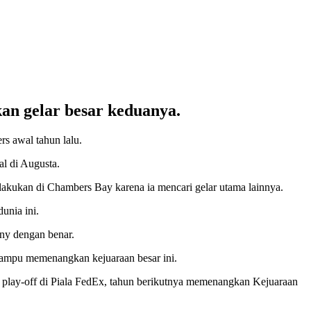
an gelar besar keduanya.
s awal tahun lalu.
al di Augusta.
ilakukan di Chambers Bay karena ia mencari gelar utama lainnya.
unia ini.
ny dengan benar.
a mampu memenangkan kejuaraan besar ini.
n play-off di Piala FedEx, tahun berikutnya memenangkan Kejuaraan