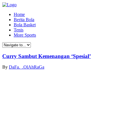
Home
Berita Bola
Bola Basket
Tenis
More Sports
Curry Sambut Kemenangan ‘Spesial’
By
DaFa._.OlAhRaGa