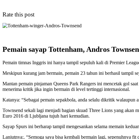
Rate this post
Pemain sayap Tottenham, Andros Townsend
Pemain timnas Inggris ini hanya tampil sepuluh kali di Premier Leagu
Meskipun kurang jam bermain, pemain 23 tahun ini berhasil tampil se
Mantan pemain pinjaman Queens Park Rangers ini mencetak gol saat I
menerima kritik jika ingin bermain di level tertinggi internasional.
Katanya: “Sebagai pemain sepakbola, anda selalu dikritik walaupun 
Townsend sekali lagi menjadi bagian skuad Three Lions yang akan me
Euro 2016 di Ljubljana tujuh hari kemudian.
Sayap Spurs ini berharap tampil mengesankan selama memain keduany
Lanjutnya:. “Semoga saya bisa kembali bermain lagi, sepenuhnya fit 