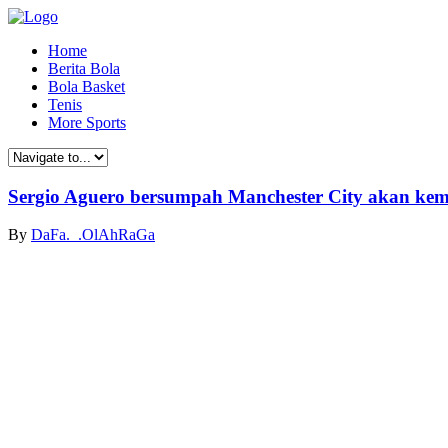
Home
Berita Bola
Bola Basket
Tenis
More Sports
Sergio Aguero bersumpah Manchester City akan kemb
By
DaFa._.OlAhRaGa