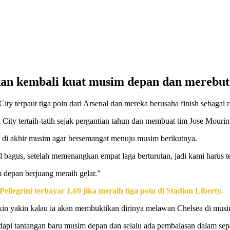
kan kembali kuat musim depan dan merebut 
y terpaut tiga poin dari Arsenal dan mereka berusaha finish sebagai r
City tertaih-tatih sejak pergantian tahun dan membuat tim Jose Mourinh
i akhir musim agar bersemangat menuju musim berikutnya.
agus, setelah memenangkan empat laga berturutan, jadi kami harus terus
 depan berjuang meraih gelar.”
legrini terbayar 1,69 jika meraih tiga poin di Stadion Liberty.
kin yakin kalau ia akan membuktikan dirinya melawan Chelsea di mus
adapi tantangan baru musim depan dan selalu ada pembalasan dalam sep