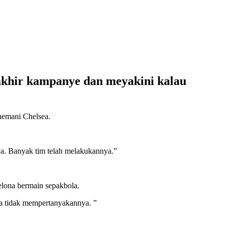
akhir kampanye dan meyakini kalau
enemani Chelsea.
a. Banyak tim telah melakukannya.”
elona bermain sepakbola.
aja tidak mempertanyakannya. ”