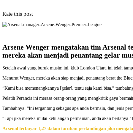
Rate this post
Arsene Wenger mengatakan tim Arsenal t
mereka akan menjadi penantang gelar mu
Setelah awal yang buruk musim ini, klub London Utara ini telah tam
Menurut Wenger, mereka akan siap menjadi penantang berat the Blu
“Kami bisa memenangkannya [gelar], tentu saja kami bisa,” tambah
Pelatih Perancis ini merasa orang-orang yang mengkritik gaya bermain
Tambahnya: “Ini tergantung sebagus apa anda bermain, dan jenis pe
“Tapi jika mereka mulai kehilangan permainan, anda akan bertanya ‘T
Arsenal terbayar 1,27 dalam taruhan pertandingan jika mengala