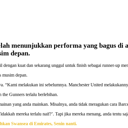
elah menunjukkan performa yang bagus di 
sim depan.
pil dengan kuat dan sekarang unggul untuk finish sebagai runner-up m
es musim depan.
nya. “Kami melakukan ini sebelumnya. Manchester United melakukanny
 the Gunners terlalu berlebihan.
rmainan yang anda mainkan. Misalnya, anda tidak meragukan cara Barc
idakkah mereka terlalu naif?’. Tapi jika mereka menang, anda tentu s
hkan Swansea di Emirates, Senin nanti.