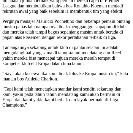
Itu adalah jumlah terbaik yang pernah mereka capai di Premier
League dan membuktikan bahwa bos Ronaldo Koeman menjadi
rekrutan awal yang baik sebelum ia membentuk tim yang efektif.
Perginya manajer Mauricio Pochettino dan beberapa pemain bintang
musim panas lalu nampaknya tidak mengganggu siapapun di klub
dan mereka telah tampil bagus sepanjang musim untuk berada di
papan atas klasemen dengan rekor pertahanan terbaik di liga.
Tantangannya sekarang untuk klub di pantai selatan ini adalah
mengulangi hal yang sama di tahun-tahun mendatang dan Reed
yakin mereka bisa mencapai tujuan mereka meraih tempat di
kompetisi klub elit Eropa dalam lima tahun.
“Saya akan kecewa jika kami tidak lolos ke Eropa musim ini,” kata
mantan bos Athletic Charlton.
“Tapi kami telah menetapkan standar kami sendiri sekarang dan
kami yakin pada tahun-tahun mendatang kami akan bermain di
Eropa dan kami yakin kami berhak dan layak bermain di Liga
Champions.”