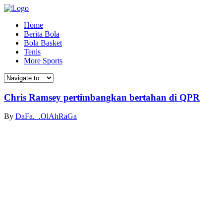
Home
Berita Bola
Bola Basket
Tenis
More Sports
Chris Ramsey pertimbangkan bertahan di QPR
By
DaFa._.OlAhRaGa