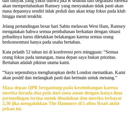
dan banyak yang yakin bahwa jika R selamat dari degradasi mereka
akan mempertahankan Ramsey yang menyatakan tidak pasti akan
masa depannya sendiri tidak peduli dan akan tetap fokus pada klub
hingga menit terakhir.
Jelang pertandingan besar hari Sabtu melawan West Ham, Ramsey
mengatakan bahwa semua pembahasan berkaitan dengan situasi
pribadinya harus diletakkan belakangan karena semua orang
berkonsentrasi hanya pada usaha bertahan.
Kata pelatih 52 tahun ini di konferensi pers mingguan: “Semua
orang fokus pada tantangan, masa depan saya bukan prioritas.
Bertahan adalah pikiran utama kami.
“Saya sepenuhnya mengharapkan derbi London mematikan. Kami
akan positif dan melangkah pasti dan bermain untuk menang.”
Masa depan QPR bergantung pada keseimbangan karena
mereka berada dua poin dari zona aman dengan hanya lima
pertandingan tersisa untuk dimainkan dan mereka terbayar
2,30 jika mengalahkan The Hammers di Loftus Road akhir
pekan ini.