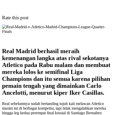
Rate this post
Real Madrid berhasil meraih
kemenangan langka atas rival sekotanya
Atletico pada Rabu malam dan membuat
mereka lolos ke semifinal Liga
Champions dan itu semua karena pilihan
pemain tengah yang dimainkan Carlo
Ancelotti, menurut kiper Iker Casillas.
Real sebelumnya sudah bertanding tujuh kali melawan Atletico
musim ini di berbagai kompetisi, tapi tidak mengalahkan mereka
hingga leg kedua perempat final krusial di Santiago Bernabeu