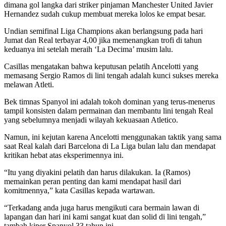
dimana gol langka dari striker pinjaman Manchester United Javier
Hernandez sudah cukup membuat mereka lolos ke empat besar.
Undian semifinal Liga Champions akan berlangsung pada hari
Jumat dan Real terbayar 4,00 jika memenangkan trofi di tahun
keduanya ini setelah meraih ‘La Decima’ musim lalu.
Casillas mengatakan bahwa keputusan pelatih Ancelotti yang
memasang Sergio Ramos di lini tengah adalah kunci sukses mereka
melawan Atleti.
Bek timnas Spanyol ini adalah tokoh dominan yang terus-menerus
tampil konsisten dalam permainan dan membantu lini tengah Real
yang sebelumnya menjadi wilayah kekuasaan Atletico.
Namun, ini kejutan karena Ancelotti menggunakan taktik yang sama
saat Real kalah dari Barcelona di La Liga bulan lalu dan mendapat
kritikan hebat atas eksperimennya ini.
“Itu yang diyakini pelatih dan harus dilakukan. Ia (Ramos)
memainkan peran penting dan kami mendapat hasil dari
komitmennya,” kata Casillas kepada wartawan.
“Terkadang anda juga harus mengikuti cara bermain lawan di
lapangan dan hari ini kami sangat kuat dan solid di lini tengah,”
tambah kiper Spanyol 33 tahun ini.