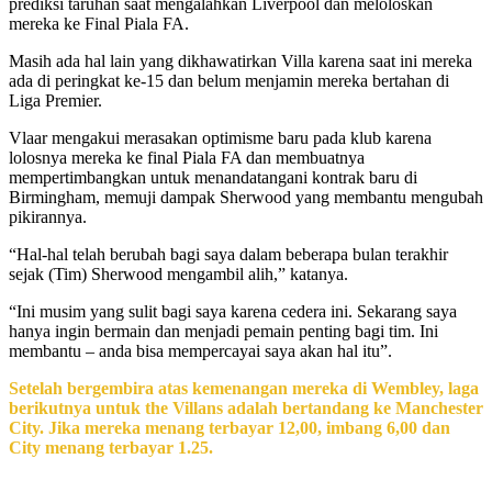
prediksi taruhan saat mengalahkan Liverpool dan meloloskan
mereka ke Final Piala FA.
Masih ada hal lain yang dikhawatirkan Villa karena saat ini mereka
ada di peringkat ke-15 dan belum menjamin mereka bertahan di
Liga Premier.
Vlaar mengakui merasakan optimisme baru pada klub karena
lolosnya mereka ke final Piala FA dan membuatnya
mempertimbangkan untuk menandatangani kontrak baru di
Birmingham, memuji dampak Sherwood yang membantu mengubah
pikirannya.
“Hal-hal telah berubah bagi saya dalam beberapa bulan terakhir
sejak (Tim) Sherwood mengambil alih,” katanya.
“Ini musim yang sulit bagi saya karena cedera ini. Sekarang saya
hanya ingin bermain dan menjadi pemain penting bagi tim. Ini
membantu – anda bisa mempercayai saya akan hal itu”.
Setelah bergembira atas kemenangan mereka di Wembley, laga
berikutnya untuk the Villans adalah bertandang ke Manchester
City. Jika mereka menang terbayar 12,00, imbang 6,00 dan
City menang terbayar 1.25.