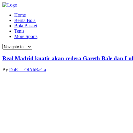
Home
Berita Bola
Bola Basket
Tenis
More Sports
Real Madrid kuatir akan cedera Gareth Bale dan L
By
DaFa._.OlAhRaGa