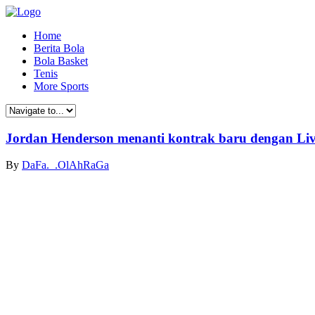
Home
Berita Bola
Bola Basket
Tenis
More Sports
Jordan Henderson menanti kontrak baru dengan Liv
By
DaFa._.OlAhRaGa