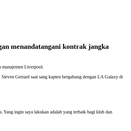
ngan menandatangani kontrak jangka
an manajemen Liverpool.
n Steven Gerrard saat sang kapten bergabung dengan LA Galaxy di
. Yang ingin saya lakukan adalah yang terbaik bagi klub dan