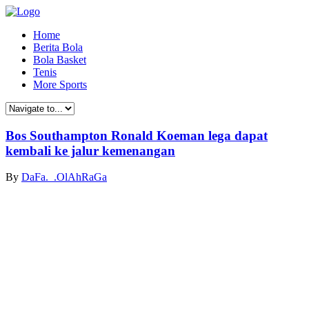
Home
Berita Bola
Bola Basket
Tenis
More Sports
Bos Southampton Ronald Koeman lega dapat
kembali ke jalur kemenangan
By
DaFa._.OlAhRaGa