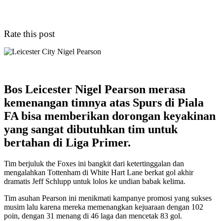
Rate this post
Bos Leicester Nigel Pearson merasa
kemenangan timnya atas Spurs di Piala
FA bisa memberikan dorongan keyakinan
yang sangat dibutuhkan tim untuk
bertahan di Liga Primer.
Tim berjuluk the Foxes ini bangkit dari ketertinggalan dan
mengalahkan Tottenham di White Hart Lane berkat gol akhir
dramatis Jeff Schlupp untuk lolos ke undian babak kelima.
Tim asuhan Pearson ini menikmati kampanye promosi yang sukses
musim lalu karena mereka memenangkan kejuaraan dengan 102
poin, dengan 31 menang di 46 laga dan mencetak 83 gol.