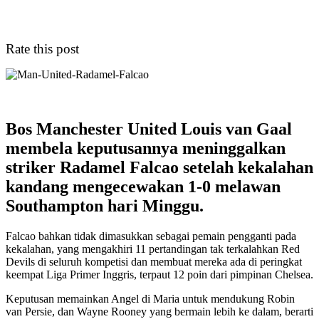
Rate this post
Bos Manchester United Louis van Gaal
membela keputusannya meninggalkan
striker Radamel Falcao setelah kekalahan
kandang mengecewakan 1-0 melawan
Southampton hari Minggu.
Falcao bahkan tidak dimasukkan sebagai pemain pengganti pada
kekalahan, yang mengakhiri 11 pertandingan tak terkalahkan Red
Devils di seluruh kompetisi dan membuat mereka ada di peringkat
keempat Liga Primer Inggris, terpaut 12 poin dari pimpinan Chelsea.
Keputusan memainkan Angel di Maria untuk mendukung Robin
van Persie, dan Wayne Rooney yang bermain lebih ke dalam, berarti