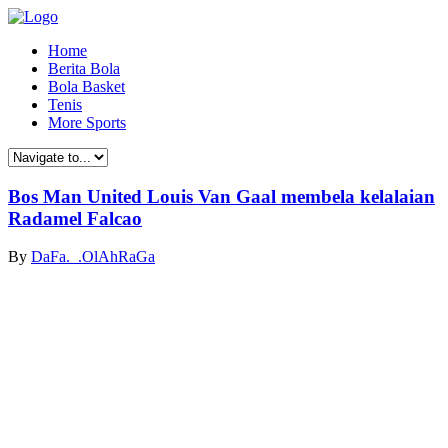
Home
Berita Bola
Bola Basket
Tenis
More Sports
Bos Man United Louis Van Gaal membela kelalaian
Radamel Falcao
By
DaFa._.OlAhRaGa