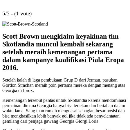
5/5 - (1 vote)
Scott Brown mengklaim keyakinan tim
Skotlandia muncul kembali sekarang
setelah meraih kemenangan pertama
dalam kampanye kualifikasi Piala Eropa
2016.
Setelah kalah di laga pembukaan Grup D dari Jerman, pasukan
Gordon Strachan meraih poin pertama mereka dengan menang atas
Georgia di Ibrox.
Kemenangan tersebut pantas untuk Skotlandia karena mendominasi
permainan dimana Georgia hanya bisa tertekan dan bertahan dalam
waktu lama. Sang tuan rumah menguasai sebagian besar posisi dan
bisa menghasilkan lebih banyak gol jika tidak ada penyelamatan
gemilang dari penjaga gawang Georgia Giorgi Loria.