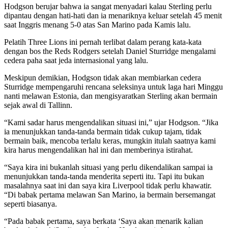
Hodgson berujar bahwa ia sangat menyadari kalau Sterling perlu
dipantau dengan hati-hati dan ia menariknya keluar setelah 45 menit
saat Inggris menang 5-0 atas San Marino pada Kamis lalu.
Pelatih Three Lions ini pernah terlibat dalam perang kata-kata
dengan bos the Reds Rodgers setelah Daniel Sturridge mengalami
cedera paha saat jeda internasional yang lalu.
Meskipun demikian, Hodgson tidak akan membiarkan cedera
Sturridge mempengaruhi rencana seleksinya untuk laga hari Minggu
nanti melawan Estonia, dan mengisyaratkan Sterling akan bermain
sejak awal di Tallinn.
“Kami sadar harus mengendalikan situasi ini,” ujar Hodgson. “Jika
ia menunjukkan tanda-tanda bermain tidak cukup tajam, tidak
bermain baik, mencoba terlalu keras, mungkin itulah saatnya kami
kira harus mengendalikan hal ini dan memberinya istirahat.
“Saya kira ini bukanlah situasi yang perlu dikendalikan sampai ia
menunjukkan tanda-tanda menderita seperti itu. Tapi itu bukan
masalahnya saat ini dan saya kira Liverpool tidak perlu khawatir.
“Di babak pertama melawan San Marino, ia bermain bersemangat
seperti biasanya.
“Pada babak pertama, saya berkata ‘Saya akan menarik kalian