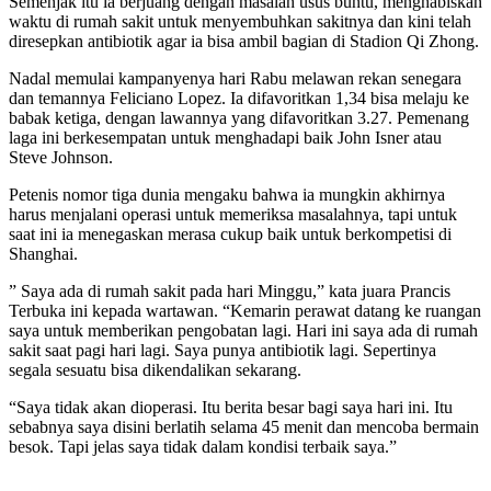
Semenjak itu ia berjuang dengan masalah usus buntu, menghabiskan
waktu di rumah sakit untuk menyembuhkan sakitnya dan kini telah
diresepkan antibiotik agar ia bisa ambil bagian di Stadion Qi Zhong.
Nadal memulai kampanyenya hari Rabu melawan rekan senegara
dan temannya Feliciano Lopez. Ia difavoritkan 1,34 bisa melaju ke
babak ketiga, dengan lawannya yang difavoritkan 3.27. Pemenang
laga ini berkesempatan untuk menghadapi baik John Isner atau
Steve Johnson.
Petenis nomor tiga dunia mengaku bahwa ia mungkin akhirnya
harus menjalani operasi untuk memeriksa masalahnya, tapi untuk
saat ini ia menegaskan merasa cukup baik untuk berkompetisi di
Shanghai.
” Saya ada di rumah sakit pada hari Minggu,” kata juara Prancis
Terbuka ini kepada wartawan. “Kemarin perawat datang ke ruangan
saya untuk memberikan pengobatan lagi. Hari ini saya ada di rumah
sakit saat pagi hari lagi. Saya punya antibiotik lagi. Sepertinya
segala sesuatu bisa dikendalikan sekarang.
“Saya tidak akan dioperasi. Itu berita besar bagi saya hari ini. Itu
sebabnya saya disini berlatih selama 45 menit dan mencoba bermain
besok. Tapi jelas saya tidak dalam kondisi terbaik saya.”