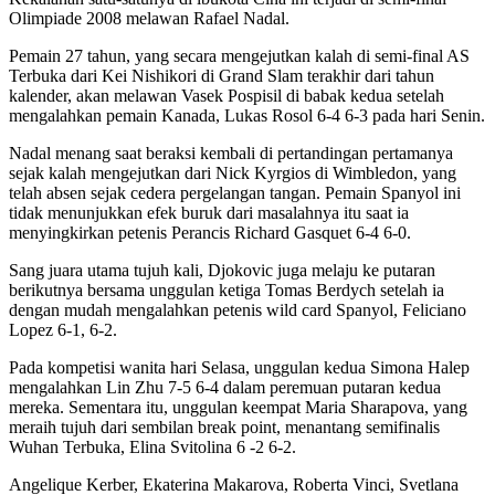
Olimpiade 2008 melawan Rafael Nadal.
Pemain 27 tahun, yang secara mengejutkan kalah di semi-final AS
Terbuka dari Kei Nishikori di Grand Slam terakhir dari tahun
kalender, akan melawan Vasek Pospisil di babak kedua setelah
mengalahkan pemain Kanada, Lukas Rosol 6-4 6-3 pada hari Senin.
Nadal menang saat beraksi kembali di pertandingan pertamanya
sejak kalah mengejutkan dari Nick Kyrgios di Wimbledon, yang
telah absen sejak cedera pergelangan tangan. Pemain Spanyol ini
tidak menunjukkan efek buruk dari masalahnya itu saat ia
menyingkirkan petenis Perancis Richard Gasquet 6-4 6-0.
Sang juara utama tujuh kali, Djokovic juga melaju ke putaran
berikutnya bersama unggulan ketiga Tomas Berdych setelah ia
dengan mudah mengalahkan petenis wild card Spanyol, Feliciano
Lopez 6-1, 6-2.
Pada kompetisi wanita hari Selasa, unggulan kedua Simona Halep
mengalahkan Lin Zhu 7-5 6-4 dalam peremuan putaran kedua
mereka. Sementara itu, unggulan keempat Maria Sharapova, yang
meraih tujuh dari sembilan break point, menantang semifinalis
Wuhan Terbuka, Elina Svitolina 6 -2 6-2.
Angelique Kerber, Ekaterina Makarova, Roberta Vinci, Svetlana