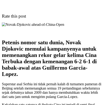
Rate this post
Petenis nomor satu dunia, Novak
Djokovic memulai kampanyenya untuk
memenangkan rekor gelar kelima Cina
Terbuka dengan kemenangan 6-2 6-1 di
babak-awal atas Guillermo Garcia-
Lopez.
Superstar asal Serbia ini tidak pernah kalah di turnamen pameran di
Beijing setelah memenangkan semua 19 pertandingan sebelumnya
sejak debutnya tahun 2009 dan hanya membutuhkan waktu lebih
dari satu jam untuk mengirim pulang Garcia-Lopez.
Kekalahan satu-satunya di ibukota Cina ini terjadi di semi-final