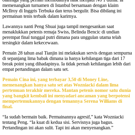
memenangkan turnamen di Istanbul bersamaan dengan klaim
McIlroy di Inggris Terbuka dan terus bergulir. Bisa dibilang ini
permainan tenis terbaik dalam karirnya.
Lawannya nanti Peng Shuai juga tampil mengesankan saat
menaklukkan petenis remaja Swiss, Belinda Bencic di undian
perempat final tunggal putri dimana para unggulan utama telah
tersingkir dalam kekecewaan.
Pemain 28 tahun asal Tianjin ini melakukan servis dengan sempurna
di sepanjang lima babak dimana ia hanya kehilangan tiga dari 17
break point yang dihadapinya. Ia tidak pernah kehilangan lebih dari
empat pertandingan dalam satu set.
Pemain Cina ini, yang terbayar 3,50 di Money Line,
memenangkan hanya satu set atas Wozniacki dalam lima
pertemuan terakhir mereka. Mantan petenis nomor satu dunia
yang bangkit kembali ini menyadari ancaman yang berpotensi
mempertemukannya dengan temannya Serena Williams di
final.
“Ia sudah bermain baik. Permainannya agresif,” kata Wozniacki
tentang Peng. “Ia kuat di kedua sisi. Servisnya juga bagus.
Pertandingan ini akan sulit. Tapi ini akan menyenangkan.”