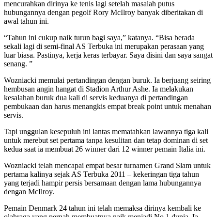
mencurahkan dirinya ke tenis lagi setelah masalah putus
hubungannya dengan pegolf Rory McIlroy banyak diberitakan di
awal tahun ini.
“Tahun ini cukup naik turun bagi saya,” katanya. “Bisa berada
sekali lagi di semi-final AS Terbuka ini merupakan perasaan yang
luar biasa. Pastinya, kerja keras terbayar. Saya disini dan saya sangat
senang. ”
Wozniacki memulai pertandingan dengan buruk. Ia berjuang seiring
hembusan angin hangat di Stadion Arthur Ashe. Ia melakukan
kesalahan buruk dua kali di servis keduanya di pertandingan
pembukaan dan harus menangkis empat break point untuk menahan
servis.
Tapi unggulan kesepuluh ini lantas mematahkan lawannya tiga kali
untuk merebut set pertama tanpa kesulitan dan tetap dominan di set
kedua saat ia membuat 26 winner dari 12 winner pemain Italia ini.
Wozniacki telah mencapai empat besar turnamen Grand Slam untuk
pertama kalinya sejak AS Terbuka 2011 – kekeringan tiga tahun
yang terjadi hampir persis bersamaan dengan lama hubungannya
dengan McIlroy.
Pemain Denmark 24 tahun ini telah memaksa dirinya kembali ke
olahraga yang pernah membuatnya naik menjadi No 1 dunia. Ia